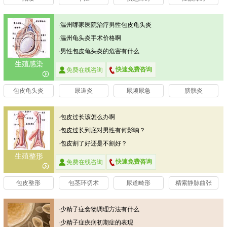
·
温州哪家医院治疗男性包皮龟头炎
比较好
·
温州龟头炎手术价格啊
·
男性包皮龟头炎的危害有什么
生殖感染
快速免费咨询
免费在线咨询
包皮龟头炎
尿道炎
尿频尿急
膀胱炎
·
包皮过长该怎么办啊
·
包皮过长到底对男性有何影响？
·
包皮割了好还是不割好？
生殖整形
快速免费咨询
免费在线咨询
包皮整形
包茎环切术
尿道畸形
精索静脉曲张
·
少精子症食物调理方法有什么
·
少精子症疾病初期症的表现