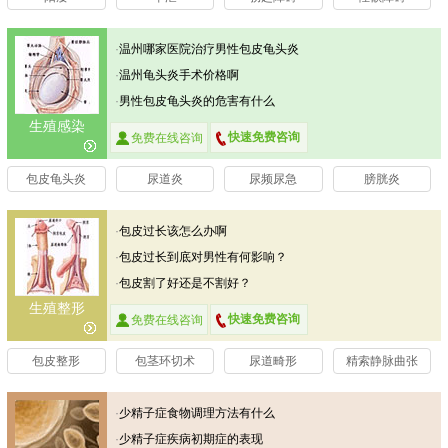
·
温州哪家医院治疗男性包皮龟头炎
比较好
·
温州龟头炎手术价格啊
·
男性包皮龟头炎的危害有什么
生殖感染
快速免费咨询
免费在线咨询
包皮龟头炎
尿道炎
尿频尿急
膀胱炎
·
包皮过长该怎么办啊
·
包皮过长到底对男性有何影响？
·
包皮割了好还是不割好？
生殖整形
快速免费咨询
免费在线咨询
包皮整形
包茎环切术
尿道畸形
精索静脉曲张
·
少精子症食物调理方法有什么
·
少精子症疾病初期症的表现