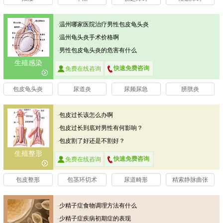
·
温州哪家医院治疗男性包皮龟头炎
比较好
·
温州龟头炎手术价格啊
·
男性包皮龟头炎的危害有什么
生殖感染
快速免费咨询
免费在线咨询
包皮龟头炎
尿道炎
尿频尿急
膀胱炎
·
包皮过长该怎么办啊
·
包皮过长到底对男性有何影响？
·
包皮割了好还是不割好？
生殖整形
快速免费咨询
免费在线咨询
包皮整形
包茎环切术
尿道畸形
精索静脉曲张
·
少精子症食物调理方法有什么
·
少精子症疾病初期症的表现